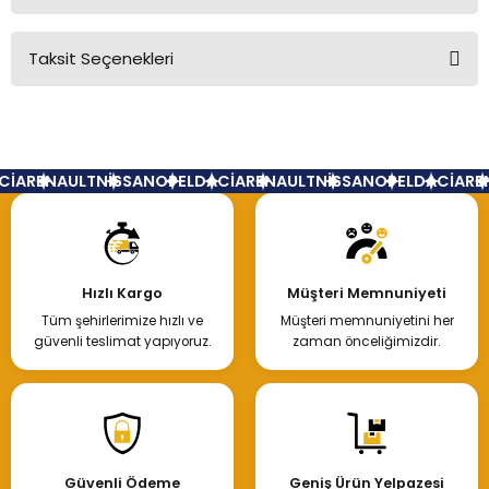
Taksit Seçenekleri
Bu ürüne ilk yorumu siz yapın!
Yorum Yaz
CİA
RENAULT
NİSSAN
OPEL
DACİA
RENAULT
NİSSAN
OPEL
DACİA
RE
Hızlı Kargo
Müşteri Memnuniyeti
Tüm şehirlerimize hızlı ve
Müşteri memnuniyetini her
güvenli teslimat yapıyoruz.
zaman önceliğimizdir.
Güvenli Ödeme
Geniş Ürün Yelpazesi