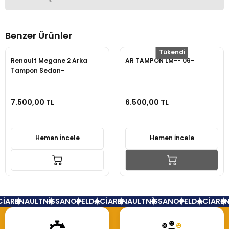
Bu ürüne ilk yorumu siz yapın!
Benzer Ürünler
Yorum Yaz
Tükendi
Renault Megane 2 Arka
AR TAMPON LM-- 06-
Tampon Sedan-
7701476955
7.500,00 TL
6.500,00 TL
Hemen İncele
Hemen İncele
İA
RENAULT
NİSSAN
OPEL
DACİA
RENAULT
NİSSAN
OPEL
DACİA
REN