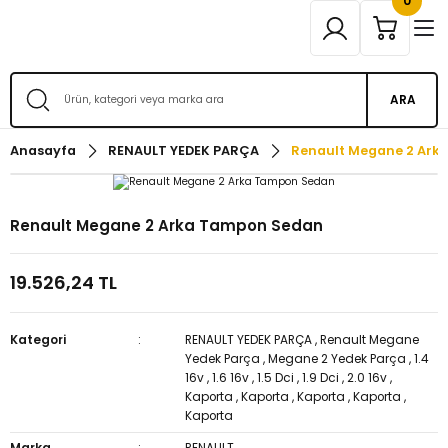
0
ARA
Anasayfa
RENAULT YEDEK PARÇA
Renault Megane 2 Ar
Renault Megane 2 Arka Tampon Sedan
19.526,24 TL
Kategori
RENAULT YEDEK PARÇA
,
Renault Megane
Yedek Parça
,
Megane 2 Yedek Parça
,
1.4
16v
,
1.6 16v
,
1.5 Dci
,
1.9 Dci
,
2.0 16v
,
Kaporta
,
Kaporta
,
Kaporta
,
Kaporta
,
Kaporta
Marka
RENAULT