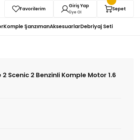
Giriş Yap
Favorilerim
Sepet
Üye Ol
or
Komple Şanzıman
Aksesuarlar
Debriyaj Seti
2 Scenic 2 Benzinli Komple Motor 1.6