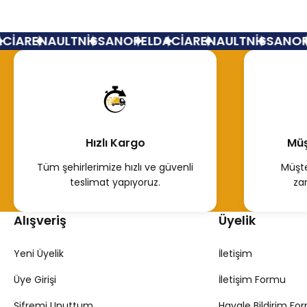
İA
RENAULT
NİSSAN
OPEL
DACİA
RENAULT
NİSSAN
OPE
Hızlı Kargo
Müş
Tüm şehirlerimize hızlı ve güvenli
Müşte
teslimat yapıyoruz.
za
Alışveriş
Üyelik
Yeni Üyelik
İletişim
Üye Girişi
İletişim Formu
Şifremi Unuttum
Havale Bildirim Fo