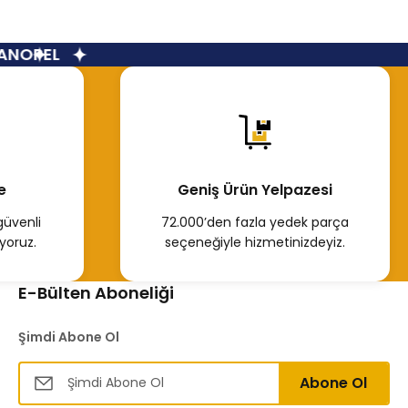
N
OPEL
e
Geniş Ürün Yelpazesi
güvenli
72.000’den fazla yedek parça
yoruz.
seçeneğiyle hizmetinizdeyiz.
E-Bülten Aboneliği
Şimdi Abone Ol
Abone Ol