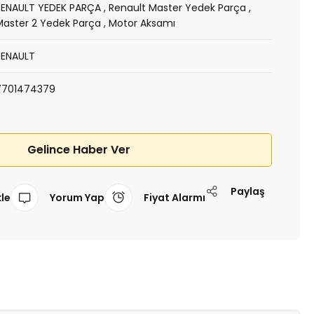
RENAULT YEDEK PARÇA
,
Renault Master Yedek Parça
,
Master 2 Yedek Parça
,
Motor Aksamı
RENAULT
7701474379
Gelince Haber Ver
Paylaş
Yorum Yap
Fiyat Alarmı