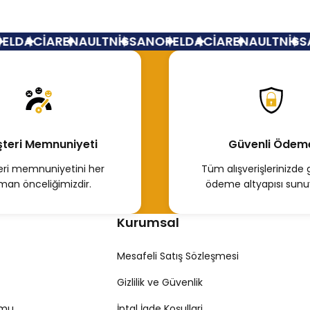
Yorum Yaz
L
DACİA
RENAULT
NİSSAN
OPEL
DACİA
RENAULT
NİSSA
teri Memnuniyeti
Güvenli Ödem
ri memnuniyetini her
Tüm alışverişlerinizde 
man önceliğimizdir.
ödeme altyapısı sunu
Kurumsal
Mesafeli Satış Sözleşmesi
Gizlilik ve Güvenlik
rmu
İptal İade Koşullari