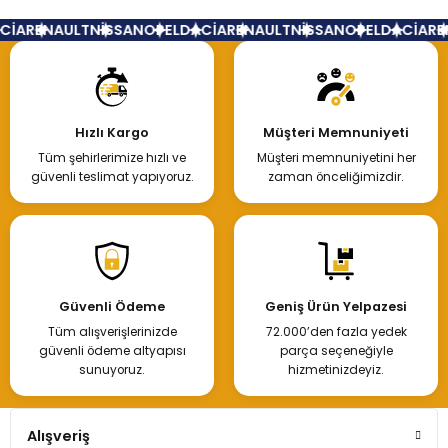
Silindir Kapağı Megane 2-Laguna 2-7701474361
İA
RENAULT
NİSSAN
OPEL
DACİA
RENAULT
NİSSAN
OPEL
DACİA
REN
30.000,00 TL
Hızlı Kargo
Müşteri Memnuniyeti
Tüm şehirlerimize hızlı ve
Müşteri memnuniyetini her
Hemen İncele
güvenli teslimat yapıyoruz.
zaman önceliğimizdir.
Megane 2 Laguna 2 Benzinli Silindir Kapağı
Güvenli Ödeme
Geniş Ürün Yelpazesi
Tüm alışverişlerinizde
72.000’den fazla yedek
27.000,00 TL
güvenli ödeme altyapısı
parça seçeneğiyle
sunuyoruz.
hizmetinizdeyiz.
Hemen İncele
Alışveriş