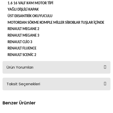
1.6 16 VALF K4M MOTOR TİPİ
YAĞLI DİŞLİLİ KAPAK
ÜST EKSANTRİK OKUYUCULU
MOTORDAN SÖKME KOMPLE MİLLER SİBOBLAR TUŞLAR İÇİNDE
RENAULT MEGANE 2
RENAULT MEGANE 3
RENAULT CLİO 3
RENAULT FLUENCE
RENAULT SCENİC 2
Ürün Yorumları
Taksit Seçenekleri
Bu ürüne ilk yorumu siz yapın!
Benzer Ürünler
Yorum Yaz