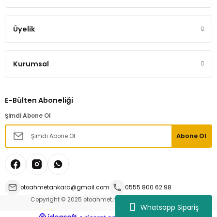
Tükendi
Üyelik
Laguna 2 Megane 2 Scenic 2 Silindir Kapağı
Kurumsal
27.000,00 TL
E-Bülten Aboneliği
Hemen İncele
Şimdi Abone Ol
Abone Ol
Tükendi
Silindir Kapağı Laguna 2 Megane 2 Yağlı Okuyuculu
otoahmetankara@gmail.com
0555 800 62 98
20.000,00 TL
Copyright © 2025 otoahmet.net | Tüm hakları saklıdır.
Whatsapp Sipariş
ideasoft
ile