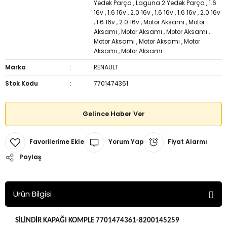
Yedek Parça
,
Laguna 2 Yedek Parça
,
1.6
16v
,
1.6 16v
,
2.0 16v
,
1.6 16v
,
1.6 16v
,
2.0 16v
,
1.6 16v
,
2.0 16v
,
Motor Aksamı
,
Motor
Aksamı
,
Motor Aksamı
,
Motor Aksamı
,
Motor Aksamı
,
Motor Aksamı
,
Motor
Aksamı
,
Motor Aksamı
Marka
RENAULT
Stok Kodu
7701474361
Gelince Haber Ver
Yorum Yap
Fiyat Alarmı
Paylaş
Ürün Bilgisi
SİLİNDİR KAPAĞI KOMPLE 7701474361-8200145259