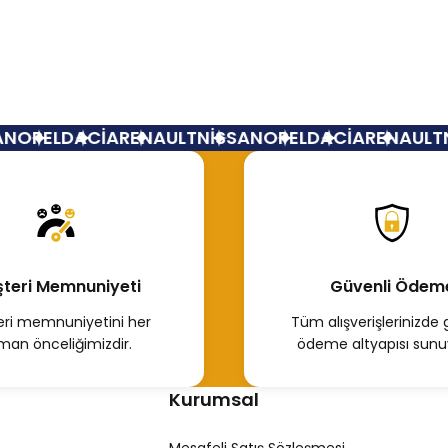
Yorum Yaz
OPEL
DACİA
RENAULT
NİSSAN
OPEL
DACİA
RENAULT
Nİ
teri Memnuniyeti
Güvenli Ödem
ri memnuniyetini her
Tüm alışverişlerinizde 
man önceliğimizdir.
ödeme altyapısı sunu
Kurumsal