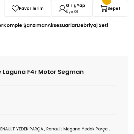
Giriş Yap
Favorilerim
Sepet
Üye Ol
or
Komple Şanzıman
Aksesuarlar
Debriyaj Seti
 Laguna F4r Motor Segman
RENAULT YEDEK PARÇA
,
Renault Megane Yedek Parça
,