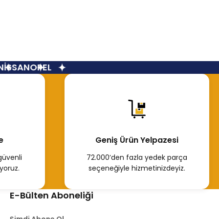
SSAN
OPEL
e
Geniş Ürün Yelpazesi
güvenli
72.000’den fazla yedek parça
yoruz.
seçeneğiyle hizmetinizdeyiz.
E-Bülten Aboneliği