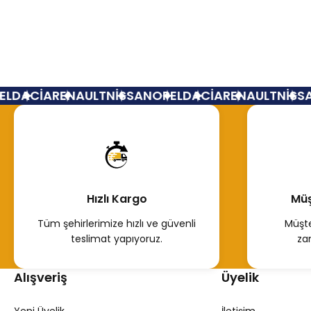
F4r Motor Segman Laguna Megane
DACİA
RENAULT
NİSSAN
OPEL
DACİA
RENAULT
NİSSAN
850,00 TL
Hemen İncele
Hızlı Kargo
Müş
Tüm şehirlerimize hızlı ve güvenli
Müşte
teslimat yapıyoruz.
za
Alışveriş
Üyelik