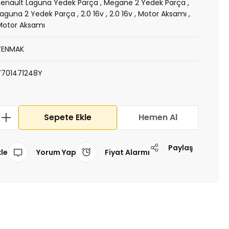
Renault Laguna Yedek Parça
,
Megane 2 Yedek Parça
,
Laguna 2 Yedek Parça
,
2.0 16v
,
2.0 16v
,
Motor Aksamı
,
Motor Aksamı
YENMAK
7701471248Y
Sepete Ekle
Hemen Al
Paylaş
Yorum Yap
Fiyat Alarmı