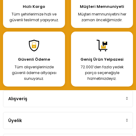
Hızlı Kargo
Müşteri Memnuniyeti
Tüm şehirlerimize hızlı ve
Müşteri memnuniyetini her
Hemen İncele
güvenli teslimat yapıyoruz.
zaman önceliğimizdir.
Megane-Scenic Torpido Kapağı Kilidi
Güvenli Ödeme
Geniş Ürün Yelpazesi
Tüm alışverişlerinizde
72.000’den fazla yedek
200,00 TL
güvenli ödeme altyapısı
parça seçeneğiyle
sunuyoruz.
hizmetinizdeyiz.
Hemen İncele
Alışveriş
Üyelik