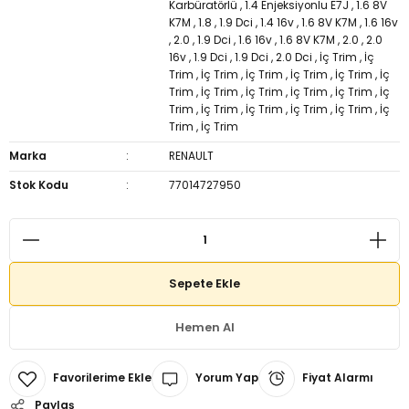
Karbüratörlü
,
1.4 Enjeksiyonlu E7J
,
1.6 8V
K7M
,
1.8
,
1.9 Dci
,
1.4 16v
,
1.6 8V K7M
,
1.6 16v
,
2.0
,
1.9 Dci
,
1.6 16v
,
1.6 8V K7M
,
2.0
,
2.0
16v
,
1.9 Dci
,
1.9 Dci
,
2.0 Dci
,
İç Trim
,
İç
Trim
,
İç Trim
,
İç Trim
,
İç Trim
,
İç Trim
,
İç
Trim
,
İç Trim
,
İç Trim
,
İç Trim
,
İç Trim
,
İç
Trim
,
İç Trim
,
İç Trim
,
İç Trim
,
İç Trim
,
İç
Trim
,
İç Trim
Marka
RENAULT
Stok Kodu
77014727950
Sepete Ekle
Hemen Al
Yorum Yap
Fiyat Alarmı
Paylaş