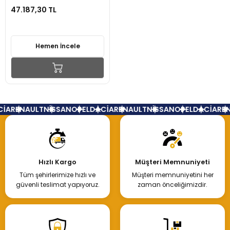
47.187,30 TL
Hemen İncele
İA
RENAULT
NİSSAN
OPEL
DACİA
RENAULT
NİSSAN
OPEL
DACİA
REN
Hızlı Kargo
Müşteri Memnuniyeti
Tüm şehirlerimize hızlı ve
Müşteri memnuniyetini her
güvenli teslimat yapıyoruz.
zaman önceliğimizdir.