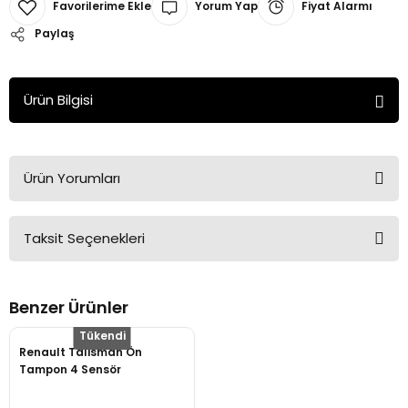
Yorum Yap
Fiyat Alarmı
Paylaş
Ürün Bilgisi
Ürün Yorumları
Taksit Seçenekleri
Bu ürüne ilk yorumu siz yapın!
Benzer Ürünler
Yorum Yaz
Tükendi
Renault Talisman Ön
Tampon 4 Sensör
620226170R