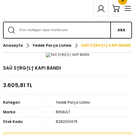
0
ARA
Anasayfa
Yedek Parça Listesi
SAÚ S†RG†L† KAPI BANDI
SAÚ S†RG†L† KAPI BANDI
3.605,81 TL
Kategori
Yedek Parça Listesi
Marka
RENAULT
Stok Kodu
828200147R