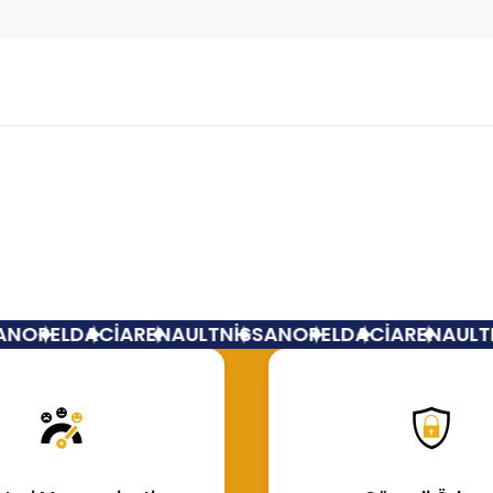
Bu ürüne ilk yorumu siz yapın!
Yorum Yaz
N
OPEL
DACİA
RENAULT
NİSSAN
OPEL
DACİA
RENAULT
N