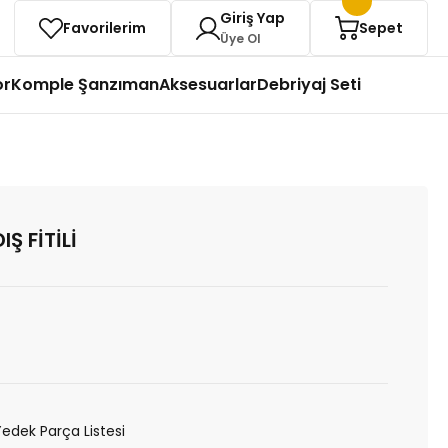
Giriş Yap
Favorilerim
Sepet
Üye Ol
or
Komple Şanzıman
Aksesuarlar
Debriyaj Seti
Ş FİTİLİ
Yedek Parça Listesi