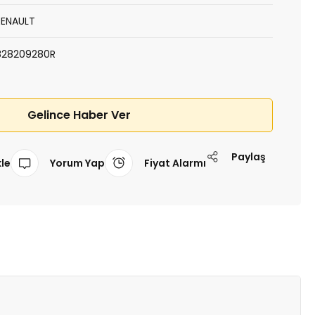
RENAULT
828209280R
Gelince Haber Ver
Paylaş
Yorum Yap
Fiyat Alarmı