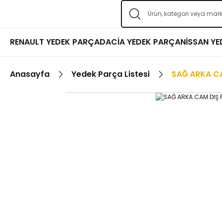
RENAULT YEDEK PARÇA
DACİA YEDEK PARÇA
NİSSAN Y
Anasayfa
Yedek Parça Listesi
SAĞ ARKA CAM