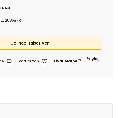
RENAULT
827208597R
Gelince Haber Ver
Paylaş
Yorum Yap
Fiyat Alarmı