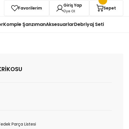
Giriş Yap
Favorilerim
Sepet
Üye Ol
or
Komple Şanzıman
Aksesuarlar
Debriyaj Seti
KRİKOSU
Yedek Parça Listesi