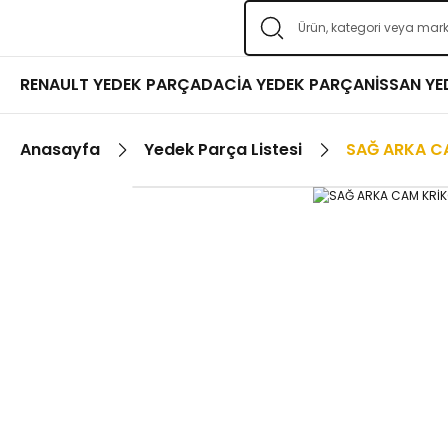
RENAULT YEDEK PARÇA
DACİA YEDEK PARÇA
NİSSAN Y
Anasayfa
Yedek Parça Listesi
SAĞ ARKA C