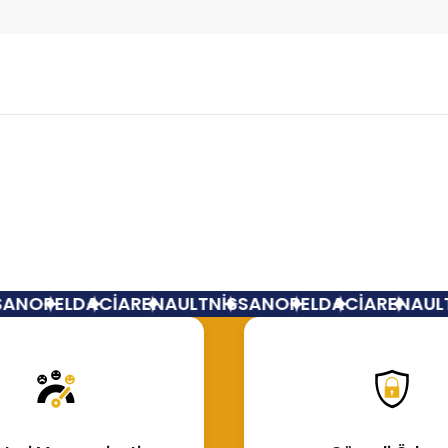
Bu ürüne ilk yorumu siz yapın!
Yorum Yaz
AN
OPEL
DACİA
RENAULT
NİSSAN
OPEL
DACİA
RENAULT