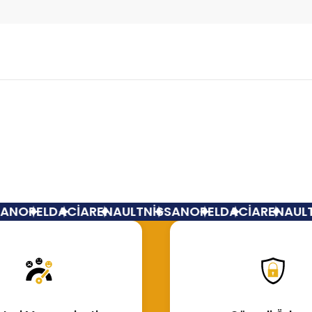
Bu ürüne ilk yorumu siz yapın!
Yorum Yaz
N
OPEL
DACİA
RENAULT
NİSSAN
OPEL
DACİA
RENAULT
N