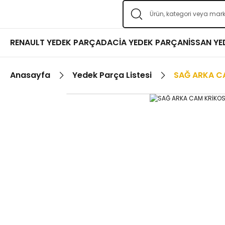
RENAULT YEDEK PARÇA
DACİA YEDEK PARÇA
NİSSAN Y
Anasayfa
Yedek Parça Listesi
SAĞ ARKA C