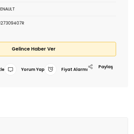
RENAULT
827309407R
Gelince Haber Ver
Paylaş
Yorum Yap
Fiyat Alarmı