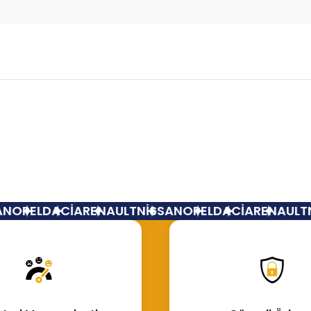
Bu ürüne ilk yorumu siz yapın!
Yorum Yaz
N
OPEL
DACİA
RENAULT
NİSSAN
OPEL
DACİA
RENAULT
N