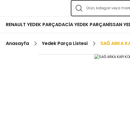
RENAULT YEDEK PARÇA
DACİA YEDEK PARÇA
NİSSAN Y
Anasayfa
Yedek Parça Listesi
SAĞ ARKA K