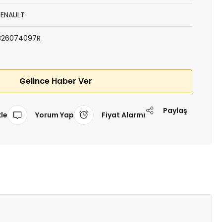
RENAULT
826074097R
Gelince Haber Ver
Paylaş
Yorum Yap
Fiyat Alarmı