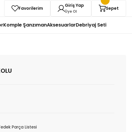
Giriş Yap
Favorilerim
Sepet
Üye Ol
or
Komple Şanzıman
Aksesuarlar
Debriyaj Seti
KOLU
Yedek Parça Listesi