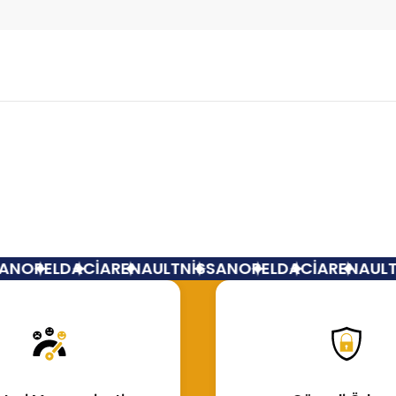
Bu ürüne ilk yorumu siz yapın!
Yorum Yaz
N
OPEL
DACİA
RENAULT
NİSSAN
OPEL
DACİA
RENAULT
N