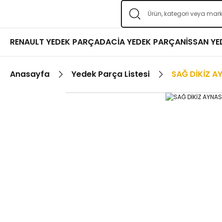
RENAULT YEDEK PARÇA
DACİA YEDEK PARÇA
NİSSAN Y
Anasayfa
Yedek Parça Listesi
SAĞ DİKİZ A