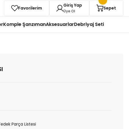
Giriş Yap
Favorilerim
Sepet
Üye Ol
or
Komple Şanzıman
Aksesuarlar
Debriyaj Seti
I
Yedek Parça Listesi