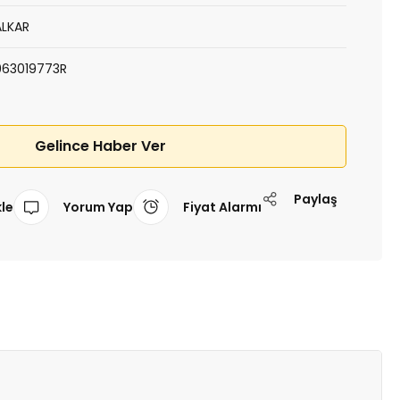
ALKAR
963019773R
Gelince Haber Ver
Paylaş
Yorum Yap
Fiyat Alarmı