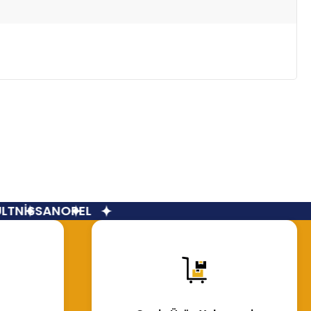
T
NİSSAN
OPEL