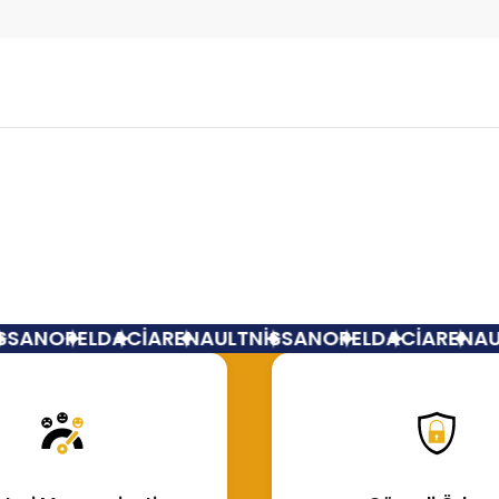
Bu ürüne ilk yorumu siz yapın!
Yorum Yaz
SAN
OPEL
DACİA
RENAULT
NİSSAN
OPEL
DACİA
RENAUL