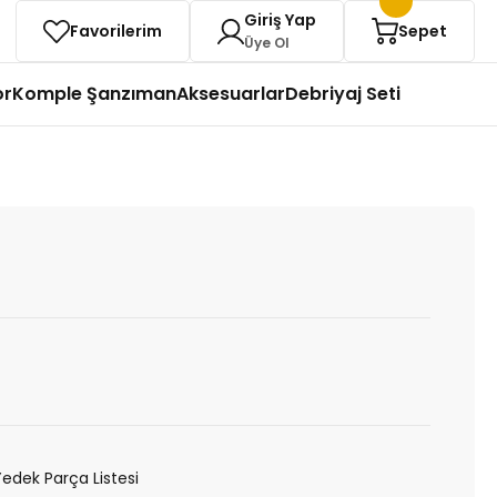
Giriş Yap
Favorilerim
Sepet
Üye Ol
or
Komple Şanzıman
Aksesuarlar
Debriyaj Seti
Yedek Parça Listesi