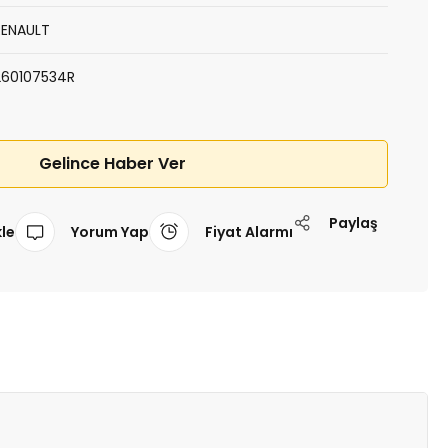
RENAULT
260107534R
Gelince Haber Ver
Paylaş
Yorum Yap
Fiyat Alarmı