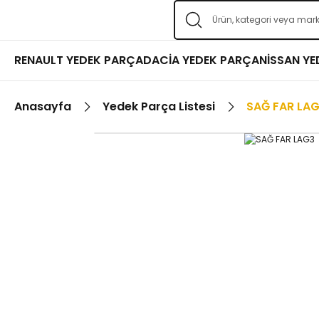
RENAULT YEDEK PARÇA
DACİA YEDEK PARÇA
NİSSAN Y
Anasayfa
Yedek Parça Listesi
SAĞ FAR LA