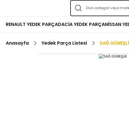
RENAULT YEDEK PARÇA
DACİA YEDEK PARÇA
NİSSAN Y
Anasayfa
Yedek Parça Listesi
SAĞ GÜNEŞL