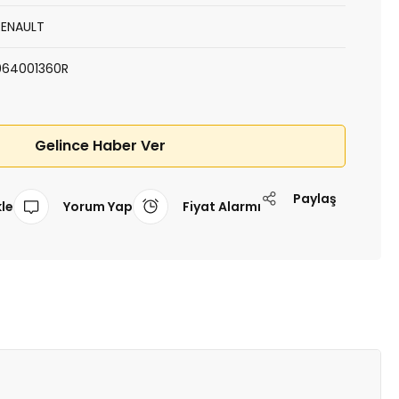
RENAULT
964001360R
Gelince Haber Ver
Paylaş
Yorum Yap
Fiyat Alarmı