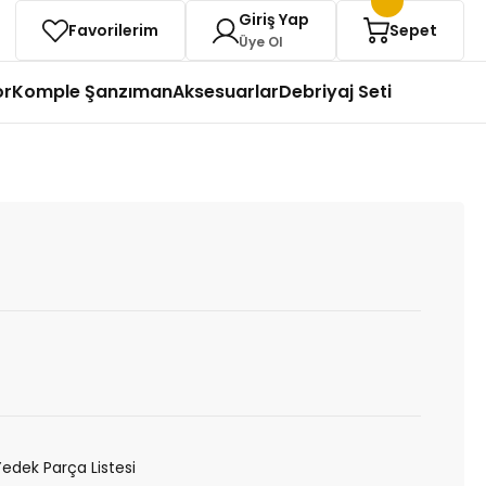
Giriş Yap
Favorilerim
Sepet
Üye Ol
or
Komple Şanzıman
Aksesuarlar
Debriyaj Seti
Yedek Parça Listesi