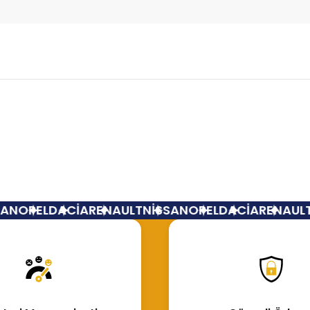
Bu ürüne ilk yorumu siz yapın!
Yorum Yaz
N
OPEL
DACİA
RENAULT
NİSSAN
OPEL
DACİA
RENAULT
N