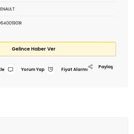
RENAULT
964001901R
Gelince Haber Ver
Paylaş
Yorum Yap
Fiyat Alarmı