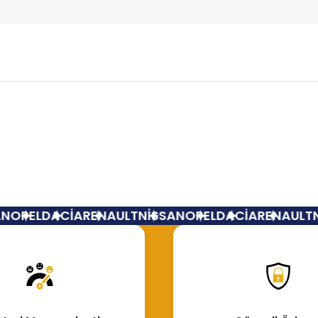
Bu ürüne ilk yorumu siz yapın!
Yorum Yaz
N
OPEL
DACİA
RENAULT
NİSSAN
OPEL
DACİA
RENAULT
N