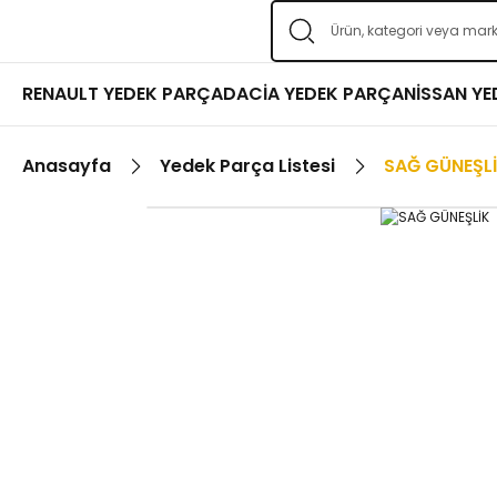
RENAULT YEDEK PARÇA
DACİA YEDEK PARÇA
NİSSAN Y
Anasayfa
Yedek Parça Listesi
SAĞ GÜNEŞL