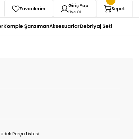
Giriş Yap
Favorilerim
Sepet
Üye Ol
or
Komple Şanzıman
Aksesuarlar
Debriyaj Seti
Yedek Parça Listesi