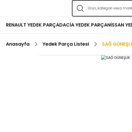
RENAULT YEDEK PARÇA
DACİA YEDEK PARÇA
NİSSAN Y
Anasayfa
Yedek Parça Listesi
SAĞ GÜNEŞL