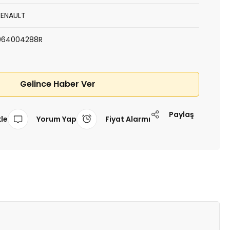
RENAULT
964004288R
Gelince Haber Ver
Paylaş
Yorum Yap
Fiyat Alarmı