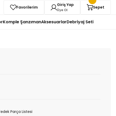
Giriş Yap
Favorilerim
Sepet
Üye Ol
or
Komple Şanzıman
Aksesuarlar
Debriyaj Seti
Yedek Parça Listesi