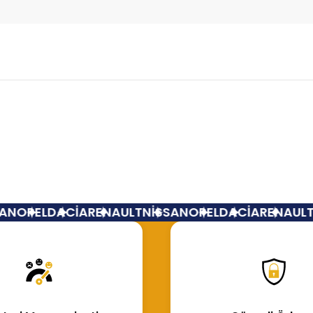
Bu ürüne ilk yorumu siz yapın!
Yorum Yaz
N
OPEL
DACİA
RENAULT
NİSSAN
OPEL
DACİA
RENAULT
N