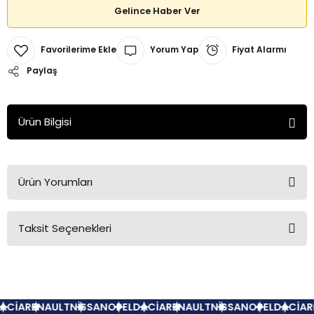
Gelince Haber Ver
Yorum Yap
Fiyat Alarmı
Paylaş
Ürün Bilgisi
Ürün Yorumları
Taksit Seçenekleri
Bu ürüne ilk yorumu siz yapın!
Yorum Yaz
ACİA
RENAULT
NİSSAN
OPEL
DACİA
RENAULT
NİSSAN
OPEL
DACİA
R