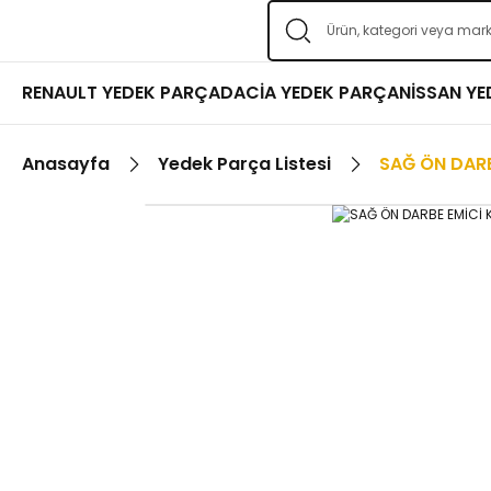
RENAULT YEDEK PARÇA
DACİA YEDEK PARÇA
NİSSAN Y
Anasayfa
Yedek Parça Listesi
SAĞ ÖN DAR