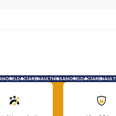
Bu ürüne ilk yorumu siz yapın!
Yorum Yaz
N
OPEL
DACİA
RENAULT
NİSSAN
OPEL
DACİA
RENAULT
N