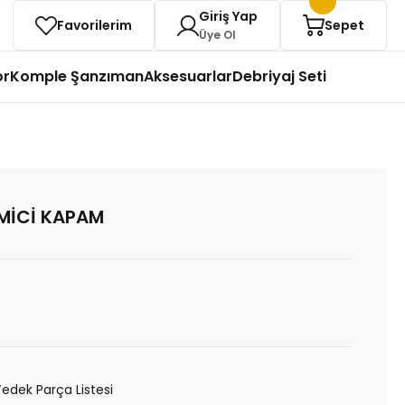
Giriş Yap
Favorilerim
Sepet
Üye Ol
or
Komple Şanzıman
Aksesuarlar
Debriyaj Seti
MİCİ KAPAM
Yedek Parça Listesi