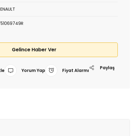
RENAULT
751069749R
Gelince Haber Ver
Paylaş
Yorum Yap
Fiyat Alarmı