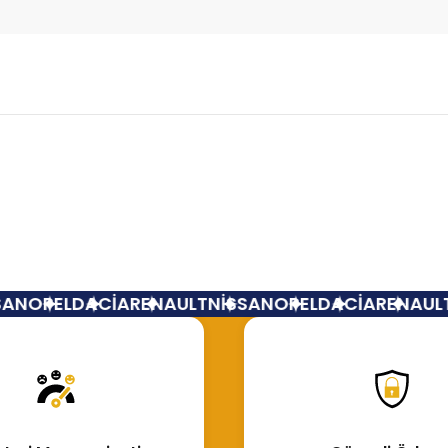
Bu ürüne ilk yorumu siz yapın!
Yorum Yaz
AN
OPEL
DACİA
RENAULT
NİSSAN
OPEL
DACİA
RENAULT