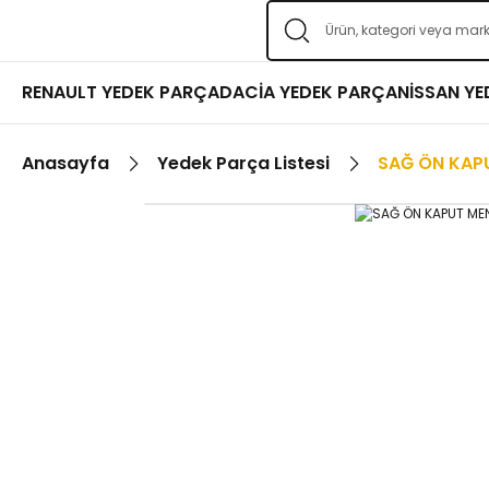
RENAULT YEDEK PARÇA
DACİA YEDEK PARÇA
NİSSAN Y
Anasayfa
Yedek Parça Listesi
SAĞ ÖN KAP