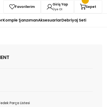
Giriş Yap
Favorilerim
Sepet
Üye Ol
or
Komple Şanzıman
Aksesuarlar
Debriyaj Seti
MENT
Yedek Parça Listesi