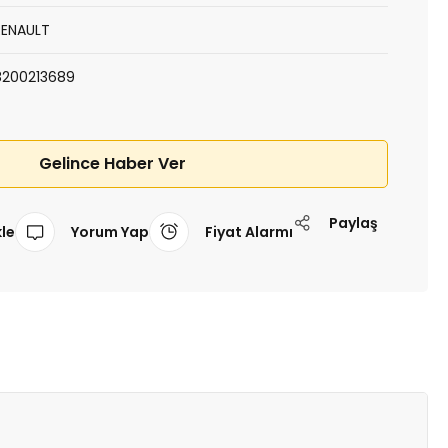
RENAULT
8200213689
Gelince Haber Ver
Paylaş
Yorum Yap
Fiyat Alarmı