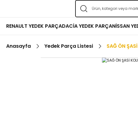
RENAULT YEDEK PARÇA
DACİA YEDEK PARÇA
NİSSAN Y
Anasayfa
Yedek Parça Listesi
SAĞ ÖN ŞASİ