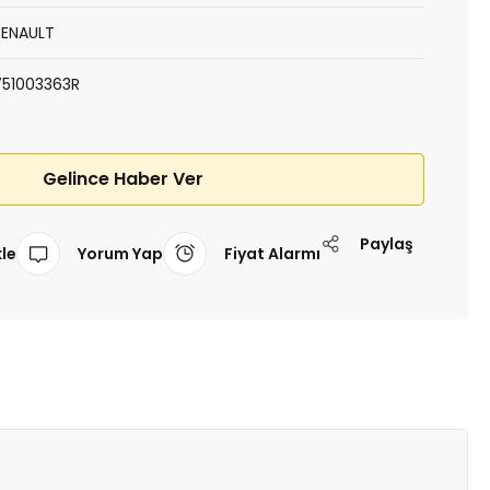
RENAULT
751003363R
Gelince Haber Ver
Paylaş
Yorum Yap
Fiyat Alarmı