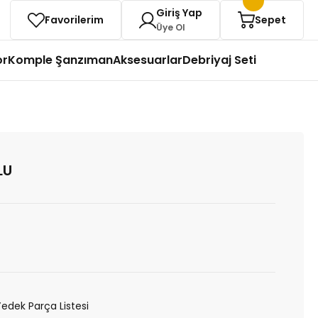
Giriş Yap
Favorilerim
Sepet
Üye Ol
or
Komple Şanzıman
Aksesuarlar
Debriyaj Seti
LU
Yedek Parça Listesi