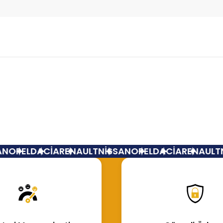
Bu ürüne ilk yorumu siz yapın!
Yorum Yaz
N
OPEL
DACİA
RENAULT
NİSSAN
OPEL
DACİA
RENAULT
N