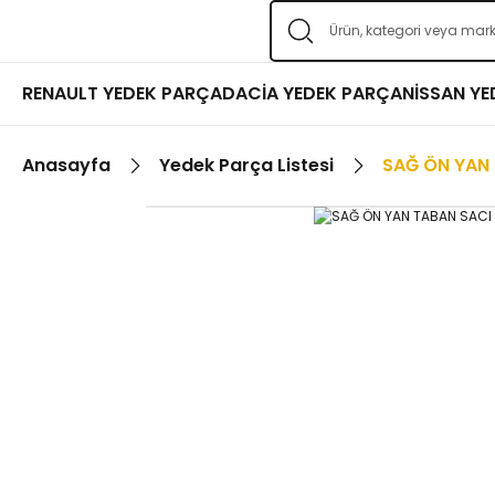
RENAULT YEDEK PARÇA
DACİA YEDEK PARÇA
NİSSAN Y
Anasayfa
Yedek Parça Listesi
SAĞ ÖN YAN 