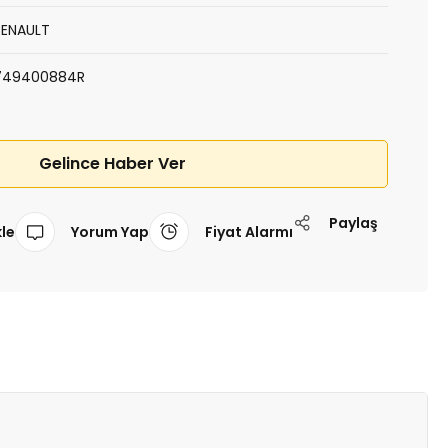
RENAULT
749400884R
Gelince Haber Ver
Paylaş
Yorum Yap
Fiyat Alarmı