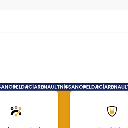
Bu ürüne ilk yorumu siz yapın!
Yorum Yaz
AN
OPEL
DACİA
RENAULT
NİSSAN
OPEL
DACİA
RENAULT