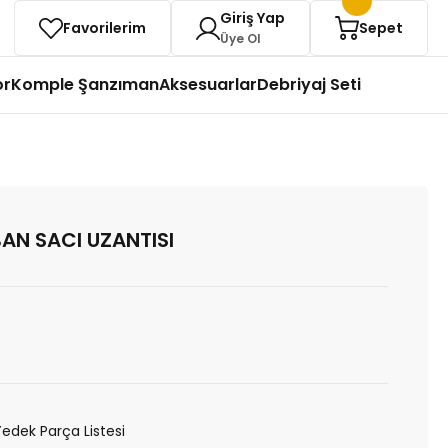
Giriş Yap
Favorilerim
Sepet
Üye Ol
or
Komple Şanzıman
Aksesuarlar
Debriyaj Seti
AN SACI UZANTISI
Yedek Parça Listesi