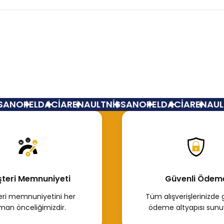
Bu ürüne ilk yorumu siz yapın!
Yorum Yaz
AN
OPEL
DACİA
RENAULT
NİSSAN
OPEL
DACİA
RENAULT
teri Memnuniyeti
Güvenli Ödem
ri memnuniyetini her
Tüm alışverişlerinizde 
man önceliğimizdir.
ödeme altyapısı sunu