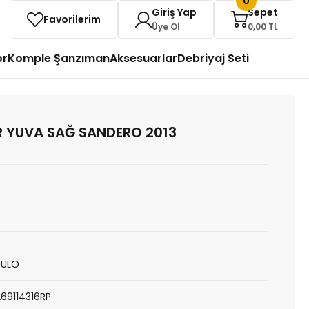
0
Giriş Yap
Sepet
Favorilerim
Üye Ol
0,00 TL
or
Komple Şanzıman
Aksesuarlar
Debriyaj Seti
R YUVA SAĞ SANDERO 2013
PULO
269114316RP