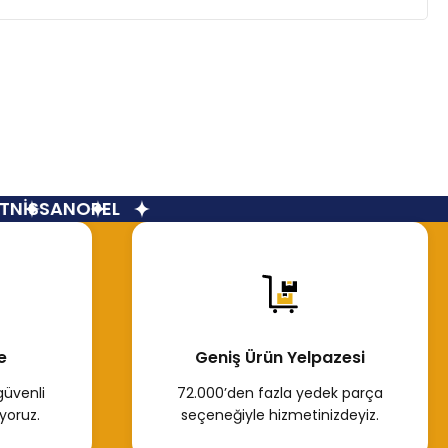
NİSSAN
OPEL
e
Geniş Ürün Yelpazesi
güvenli
72.000’den fazla yedek parça
yoruz.
seçeneğiyle hizmetinizdeyiz.