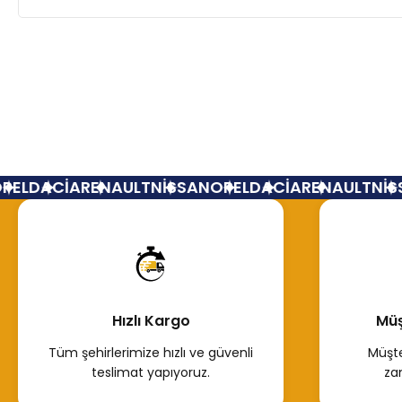
EL
DACİA
RENAULT
NİSSAN
OPEL
DACİA
RENAULT
NİSS
Hızlı Kargo
Müş
Tüm şehirlerimize hızlı ve güvenli
Müşte
teslimat yapıyoruz.
za