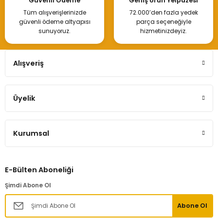
Güvenli Ödeme
Geniş Ürün Yelpazesi
Tüm alışverişlerinizde
72.000’den fazla yedek
3.500,00 TL
güvenli ödeme altyapısı
parça seçeneğiyle
sunuyoruz.
hizmetinizdeyiz.
Hemen İncele
Alışveriş
Tükendi
Üyelik
Dacia Sandero Stepway Ön Tampon
Kurumsal
12.745,78 TL
E-Bülten Aboneliği
Hemen İncele
Şimdi Abone Ol
Abone Ol
Tükendi
Tükendi