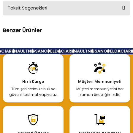
Taksit Seçenekleri
Bu ürüne ilk yorumu siz yapın!
Benzer Ürünler
Yorum Yaz
Dacia Sandero Stepway Ön Tampon 2013 620220802R
CİA
RENAULT
NİSSAN
OPEL
DACİA
RENAULT
NİSSAN
OPEL
DACİA
RE
12.745,78 TL
Hızlı Kargo
Müşteri Memnuniyeti
Tüm şehirlerimize hızlı ve
Müşteri memnuniyetini her
Hemen İncele
güvenli teslimat yapıyoruz.
zaman önceliğimizdir.
Dacia Sandero Stepway Ön Tampon 620229382R