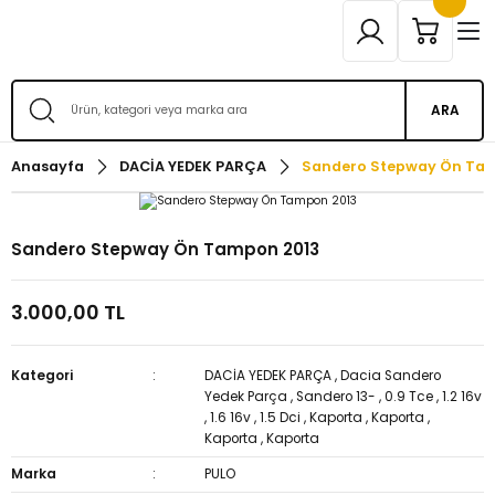
ARA
Anasayfa
DACİA YEDEK PARÇA
Sandero Stepway Ön Ta
Sandero Stepway Ön Tampon 2013
3.000,00 TL
Kategori
DACİA YEDEK PARÇA
,
Dacia Sandero
Yedek Parça
,
Sandero 13-
,
0.9 Tce
,
1.2 16v
,
1.6 16v
,
1.5 Dci
,
Kaporta
,
Kaporta
,
Kaporta
,
Kaporta
Marka
PULO