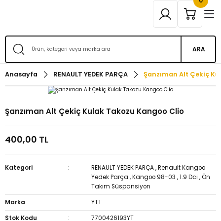
0
ARA
Anasayfa
RENAULT YEDEK PARÇA
Şanzıman Alt Çekiç Ku
Şanzıman Alt Çekiç Kulak Takozu Kangoo Clio
400,00 TL
Kategori
RENAULT YEDEK PARÇA
,
Renault Kangoo
Yedek Parça
,
Kangoo 98-03
,
1.9 Dci
,
Ön
Takım Süspansiyon
Marka
YTT
Stok Kodu
7700426193YT