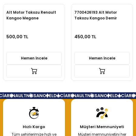
Alt Motor Takozu Renault
7700426193 Alt Motor
Kangoo Megane
Takozu Kangoo Demir
500,00 TL
450,00 TL
Hemen İncele
Hemen İncele
İA
RENAULT
NİSSAN
OPEL
DACİA
RENAULT
NİSSAN
OPEL
DACİA
REN
Hızlı Kargo
Müşteri Memnuniyeti
Tüm şehirlerimize hızlı ve
Müşteri memnuniyetini her