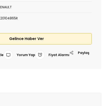
RENAULT
320104865R
Gelince Haber Ver
Paylaş
Yorum Yap
Fiyat Alarmı