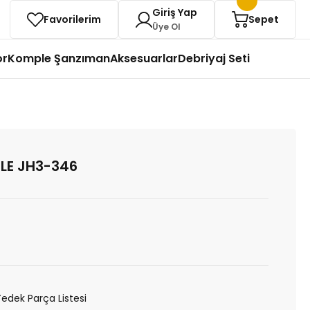
Giriş Yap
Favorilerim
Sepet
Üye Ol
or
Komple Şanzıman
Aksesuarlar
Debriyaj Seti
LE JH3-346
Yedek Parça Listesi