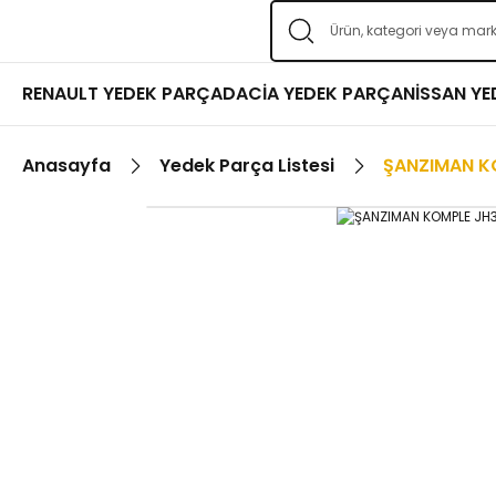
RENAULT YEDEK PARÇA
DACİA YEDEK PARÇA
NİSSAN Y
Anasayfa
Yedek Parça Listesi
ŞANZIMAN K