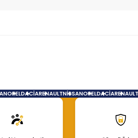
Bu ürüne ilk yorumu siz yapın!
Yorum Yaz
N
OPEL
DACİA
RENAULT
NİSSAN
OPEL
DACİA
RENAULT
N