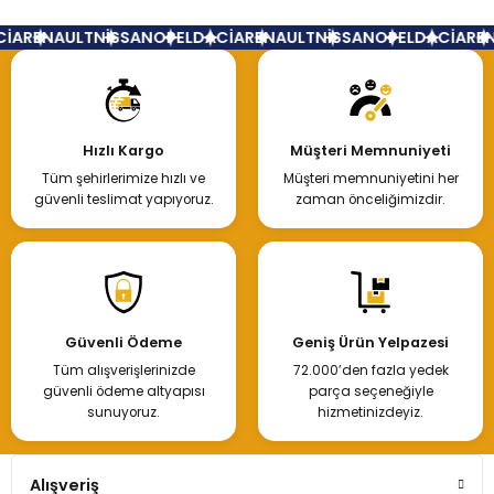
İA
RENAULT
NİSSAN
OPEL
DACİA
RENAULT
NİSSAN
OPEL
DACİA
REN
Hızlı Kargo
Müşteri Memnuniyeti
Tüm şehirlerimize hızlı ve
Müşteri memnuniyetini her
güvenli teslimat yapıyoruz.
zaman önceliğimizdir.
Güvenli Ödeme
Geniş Ürün Yelpazesi
Tüm alışverişlerinizde
72.000’den fazla yedek
güvenli ödeme altyapısı
parça seçeneğiyle
sunuyoruz.
hizmetinizdeyiz.
Alışveriş