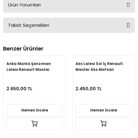
Ürün Yorumları
Taksit Seçenekleri
Bu ürüne ilk yorumu siz yapın!
Benzer Ürünler
Yorum Yaz
Anka Marka Şanzıman
Aks Lalesi Sol İç Renault
Lalesi Renault Master
Master Aks Mafsalı
8200196615
2.650,00 TL
2.450,00 TL
Hemen İncele
Hemen İncele