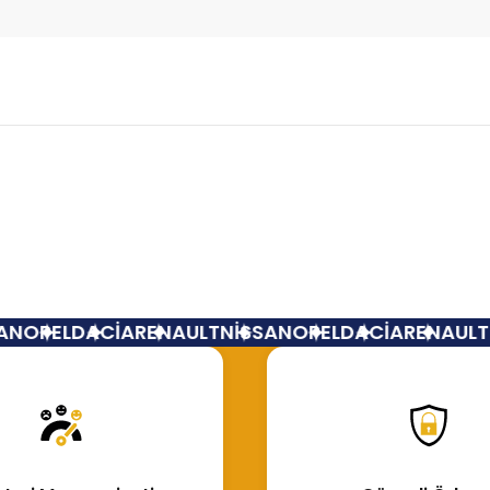
Bu ürüne ilk yorumu siz yapın!
Yorum Yaz
N
OPEL
DACİA
RENAULT
NİSSAN
OPEL
DACİA
RENAULT
N