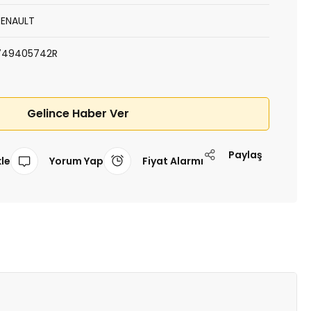
RENAULT
749405742R
Gelince Haber Ver
Paylaş
Yorum Yap
Fiyat Alarmı