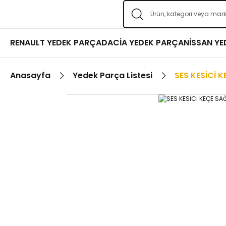
RENAULT YEDEK PARÇA
DACİA YEDEK PARÇA
NİSSAN Y
Anasayfa
Yedek Parça Listesi
SES KESİCİ 