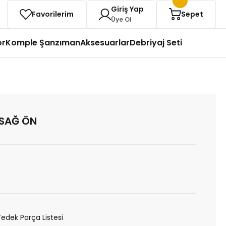
Giriş Yap
Favorilerim
Sepet
Üye Ol
or
Komple Şanzıman
Aksesuarlar
Debriyaj Seti
 SAĞ ÖN
Yedek Parça Listesi