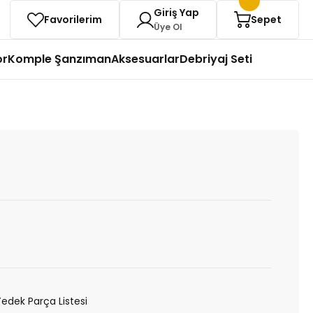
Giriş Yap
Favorilerim
Sepet
Üye Ol
or
Komple Şanzıman
Aksesuarlar
Debriyaj Seti
Yedek Parça Listesi