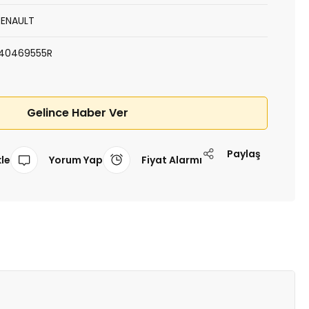
RENAULT
140469555R
Gelince Haber Ver
Paylaş
Yorum Yap
Fiyat Alarmı