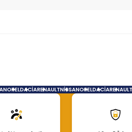
Bu ürüne ilk yorumu siz yapın!
Yorum Yaz
N
OPEL
DACİA
RENAULT
NİSSAN
OPEL
DACİA
RENAULT
N