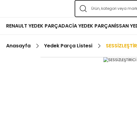
RENAULT YEDEK PARÇA
DACİA YEDEK PARÇA
NİSSAN Y
Anasayfa
Yedek Parça Listesi
SESSİZLEŞTİR