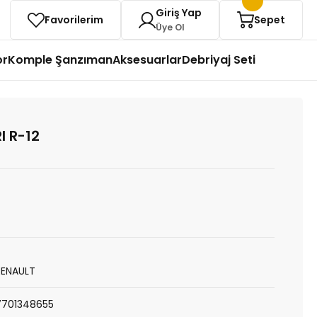
Giriş Yap
Favorilerim
Sepet
Üye Ol
or
Komple Şanzıman
Aksesuarlar
Debriyaj Seti
I R-12
RENAULT
7701348655