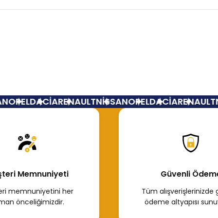
Bu ürüne ilk yorumu siz yapın!
Yorum Yaz
N
OPEL
DACİA
RENAULT
NİSSAN
OPEL
DACİA
RENAULT
N
teri Memnuniyeti
Güvenli Ödem
ri memnuniyetini her
Tüm alışverişlerinizde 
man önceliğimizdir.
ödeme altyapısı sunu