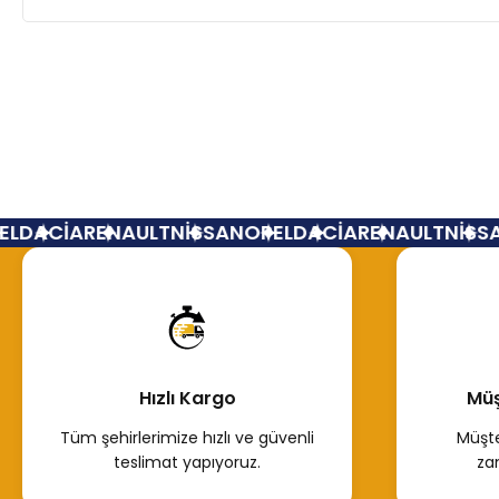
L
DACİA
RENAULT
NİSSAN
OPEL
DACİA
RENAULT
NİSSA
Hızlı Kargo
Müş
Tüm şehirlerimize hızlı ve güvenli
Müşte
teslimat yapıyoruz.
za