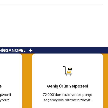
İSSAN
OPEL
e
Geniş Ürün Yelpazesi
güvenli
72.000’den fazla yedek parça
yoruz.
seçeneğiyle hizmetinizdeyiz.