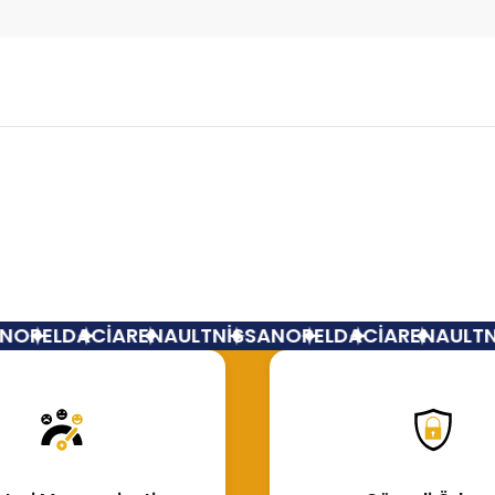
Bu ürüne ilk yorumu siz yapın!
Yorum Yaz
OPEL
DACİA
RENAULT
NİSSAN
OPEL
DACİA
RENAULT
Nİ