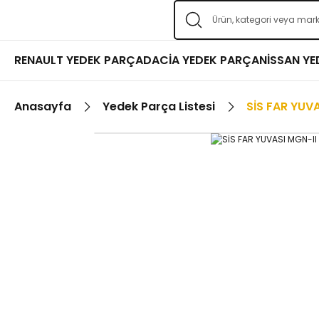
RENAULT YEDEK PARÇA
DACİA YEDEK PARÇA
NİSSAN Y
Anasayfa
Yedek Parça Listesi
SİS FAR YUVA