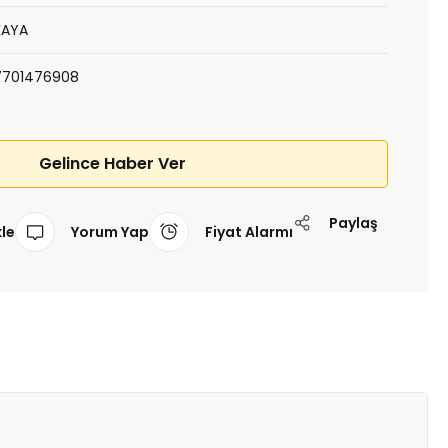
KAYA
7701476908
Gelince Haber Ver
Paylaş
Yorum Yap
Fiyat Alarmı