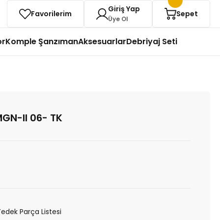
Giriş Yap
Favorilerim
Sepet
Üye Ol
or
Komple Şanzıman
Aksesuarlar
Debriyaj Seti
MGN-II 06- TK
Yedek Parça Listesi