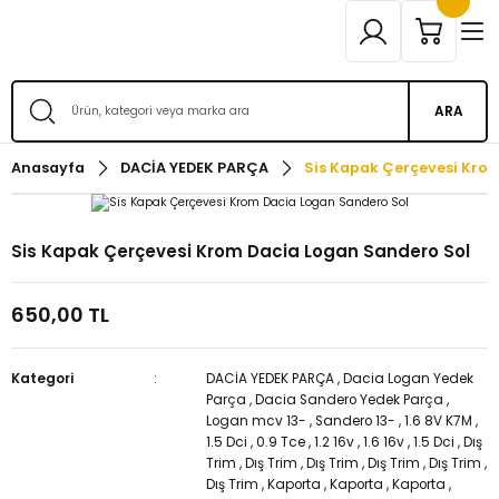
ARA
Anasayfa
DACİA YEDEK PARÇA
Sis Kapak Çerçevesi Kro
Sis Kapak Çerçevesi Krom Dacia Logan Sandero Sol
650,00 TL
Kategori
DACİA YEDEK PARÇA
,
Dacia Logan Yedek
Parça
,
Dacia Sandero Yedek Parça
,
Logan mcv 13-
,
Sandero 13-
,
1.6 8V K7M
,
1.5 Dci
,
0.9 Tce
,
1.2 16v
,
1.6 16v
,
1.5 Dci
,
Dış
Trim
,
Dış Trim
,
Dış Trim
,
Dış Trim
,
Dış Trim
,
Dış Trim
,
Kaporta
,
Kaporta
,
Kaporta
,