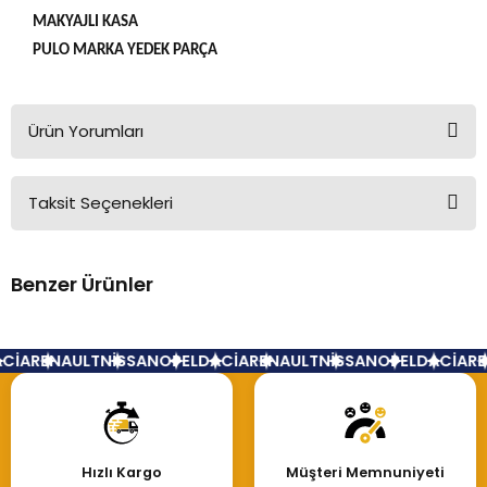
MAKYAJLI KASA
PULO MARKA YEDEK PARÇA
Ürün Yorumları
Taksit Seçenekleri
Bu ürüne ilk yorumu siz yapın!
Benzer Ürünler
Yorum Yaz
Tükendi
Dacia Logan Sandero Sis Farı Çerçevesi Nikelaj Sol
CİA
RENAULT
NİSSAN
OPEL
DACİA
RENAULT
NİSSAN
OPEL
DACİA
RE
650,00 TL
Hızlı Kargo
Müşteri Memnuniyeti