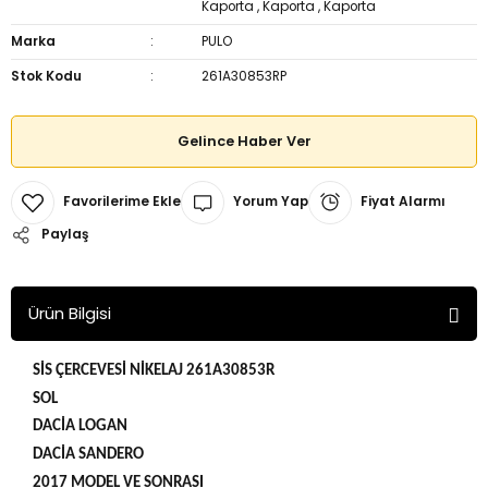
Kaporta
,
Kaporta
,
Kaporta
Marka
PULO
Stok Kodu
261A30853RP
Gelince Haber Ver
Yorum Yap
Fiyat Alarmı
Paylaş
Ürün Bilgisi
SİS ÇERCEVESİ NİKELAJ 261A30853R
SOL
DACİA LOGAN
DACİA SANDERO
2017 MODEL VE SONRASI