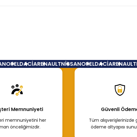
Bu ürüne ilk yorumu siz yapın!
Yorum Yaz
N
OPEL
DACİA
RENAULT
NİSSAN
OPEL
DACİA
RENAULT
N
teri Memnuniyeti
Güvenli Ödem
ri memnuniyetini her
Tüm alışverişlerinizde 
man önceliğimizdir.
ödeme altyapısı sunu