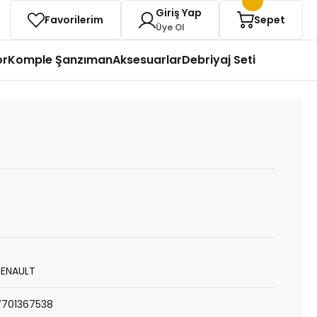
Giriş Yap
Favorilerim
Sepet
Üye Ol
or
Komple Şanzıman
Aksesuarlar
Debriyaj Seti
RENAULT
7701367538