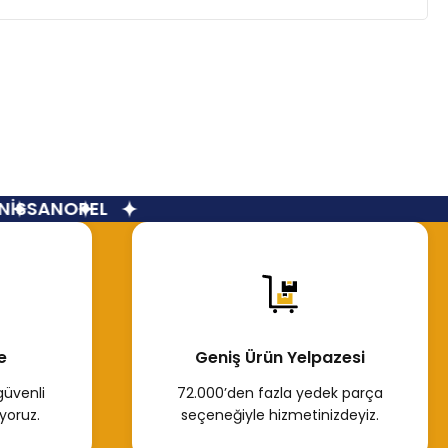
İSSAN
OPEL
e
Geniş Ürün Yelpazesi
güvenli
72.000’den fazla yedek parça
yoruz.
seçeneğiyle hizmetinizdeyiz.