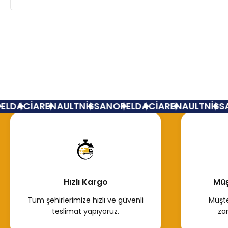
L
DACİA
RENAULT
NİSSAN
OPEL
DACİA
RENAULT
NİSSA
Hızlı Kargo
Müş
Tüm şehirlerimize hızlı ve güvenli
Müşte
teslimat yapıyoruz.
za