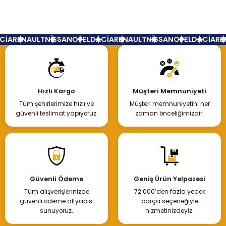
Yorum Yaz
CİA
RENAULT
NİSSAN
OPEL
DACİA
RENAULT
NİSSAN
OPEL
DACİA
RE
Hızlı Kargo
Müşteri Memnuniyeti
Tüm şehirlerimize hızlı ve
Müşteri memnuniyetini her
güvenli teslimat yapıyoruz.
zaman önceliğimizdir.
Güvenli Ödeme
Geniş Ürün Yelpazesi
Tüm alışverişlerinizde
72.000’den fazla yedek
güvenli ödeme altyapısı
parça seçeneğiyle
sunuyoruz.
hizmetinizdeyiz.