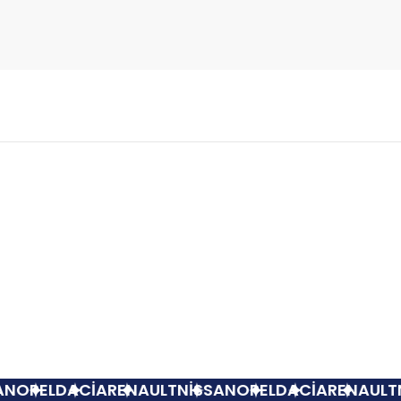
Bu ürüne ilk yorumu siz yapın!
Yorum Yaz
Tükendi
ess Sol Ön Aks 770134971
SOL AKS EXP
OPEL
DACİA
RENAULT
NİSSAN
OPEL
DACİA
RENAULT
Nİ