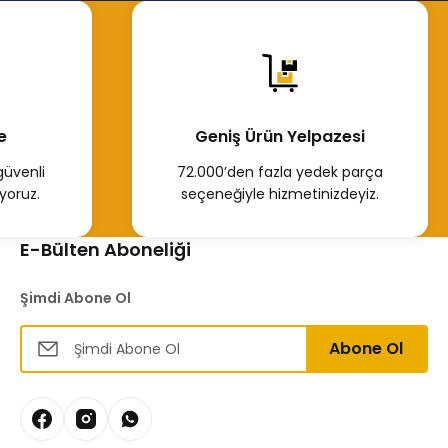
3.313,02 TL
Hemen İncele
e
Geniş Ürün Yelpazesi
güvenli
72.000’den fazla yedek parça
yoruz.
seçeneğiyle hizmetinizdeyiz.
E-Bülten Aboneliği
Şimdi Abone Ol
Abone Ol