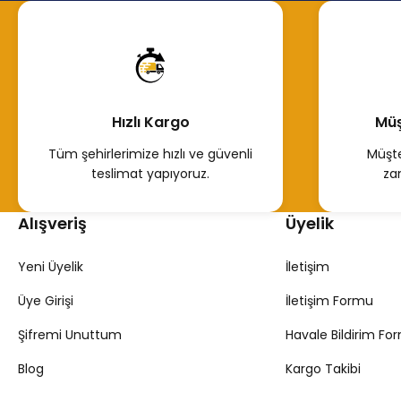
3.000,00 TL
2.200,00 T
Hemen İncele
Heme
Hızlı Kargo
Müş
Tükendi
ÖN AKS EXP SOL 60CM
Tüm şehirlerimize hızlı ve güvenli
Müşte
teslimat yapıyoruz.
za
1.121,30 TL
Alışveriş
Üyelik
Hemen İncele
Yeni Üyelik
İletişim
Üye Girişi
İletişim Formu
Şifremi Unuttum
Havale Bildirim Fo
Blog
Kargo Takibi