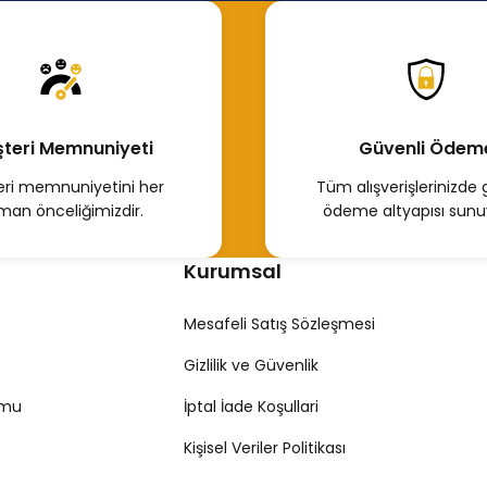
L
12.504,24 TL
n İncele
Hemen İncele
teri Memnuniyeti
Güvenli Ödem
ri memnuniyetini her
Tüm alışverişlerinizde 
man önceliğimizdir.
ödeme altyapısı sunu
Kurumsal
Mesafeli Satış Sözleşmesi
Gizlilik ve Güvenlik
rmu
İptal İade Koşullari
Kişisel Veriler Politikası