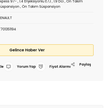
Expess 97-
,
1.4 Enjeksiyonlu E7J
,
1.9 Dci
,
Ön Takım
Süspansiyon
,
Ön Takım Süspansiyon
RENAULT
7701351194
Gelince Haber Ver
Paylaş
Yorum Yap
Fiyat Alarmı