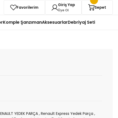
Giriş Yap
Favorilerim
Sepet
Üye Ol
or
Komple Şanzıman
Aksesuarlar
Debriyaj Seti
RENAULT YEDEK PARÇA
,
Renault Express Yedek Parça
,