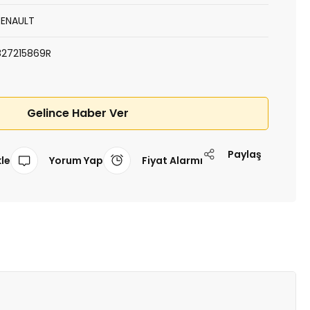
RENAULT
827215869R
Gelince Haber Ver
Paylaş
Yorum Yap
Fiyat Alarmı