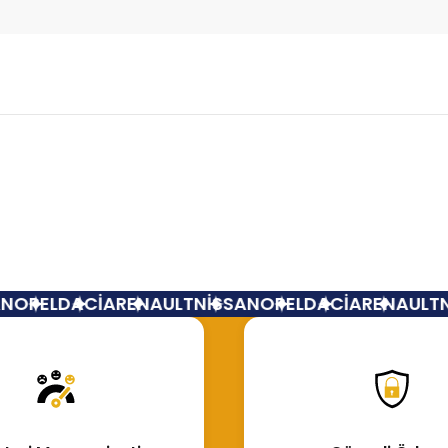
Bu ürüne ilk yorumu siz yapın!
Yorum Yaz
OPEL
DACİA
RENAULT
NİSSAN
OPEL
DACİA
RENAULT
Nİ