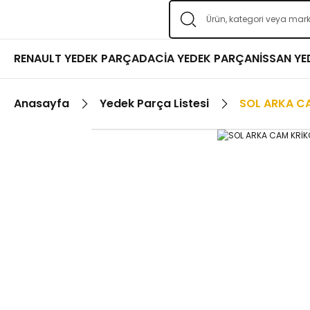
RENAULT YEDEK PARÇA
DACİA YEDEK PARÇA
NİSSAN Y
Anasayfa
Yedek Parça Listesi
SOL ARKA C