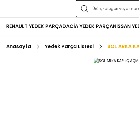
RENAULT YEDEK PARÇA
DACİA YEDEK PARÇA
NİSSAN Y
Anasayfa
Yedek Parça Listesi
SOL ARKA KA