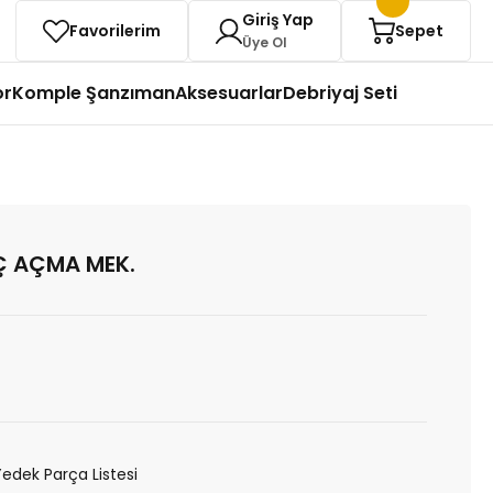
Giriş Yap
Favorilerim
Sepet
Üye Ol
or
Komple Şanzıman
Aksesuarlar
Debriyaj Seti
İÇ AÇMA MEK.
Yedek Parça Listesi