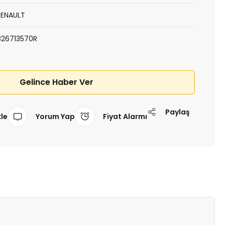
RENAULT
826713570R
Gelince Haber Ver
Paylaş
Yorum Yap
Fiyat Alarmı