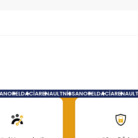
Bu ürüne ilk yorumu siz yapın!
Yorum Yaz
N
OPEL
DACİA
RENAULT
NİSSAN
OPEL
DACİA
RENAULT
N