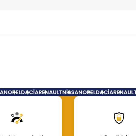
Bu ürüne ilk yorumu siz yapın!
Yorum Yaz
N
OPEL
DACİA
RENAULT
NİSSAN
OPEL
DACİA
RENAULT
N