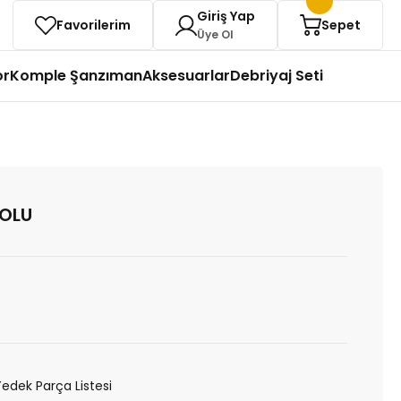
Giriş Yap
Favorilerim
Sepet
Üye Ol
or
Komple Şanzıman
Aksesuarlar
Debriyaj Seti
KOLU
Yedek Parça Listesi