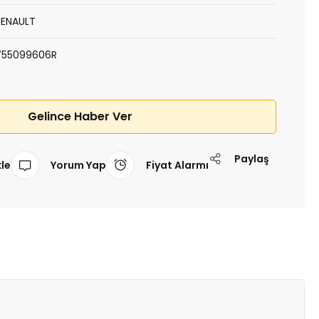
RENAULT
755099606R
Gelince Haber Ver
Paylaş
Yorum Yap
Fiyat Alarmı