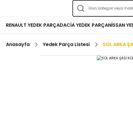
RENAULT YEDEK PARÇA
DACİA YEDEK PARÇA
NİSSAN Y
Anasayfa
Yedek Parça Listesi
SOL ARKA ŞA