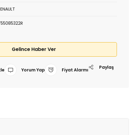
RENAULT
755085322R
Gelince Haber Ver
Paylaş
Yorum Yap
Fiyat Alarmı