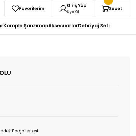
Giriş Yap
Favorilerim
Sepet
Üye Ol
or
Komple Şanzıman
Aksesuarlar
Debriyaj Seti
KOLU
Yedek Parça Listesi