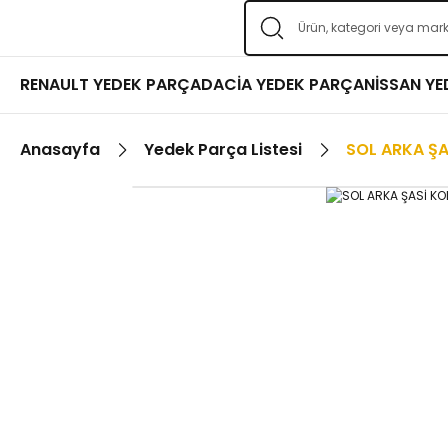
RENAULT YEDEK PARÇA
DACİA YEDEK PARÇA
NİSSAN Y
Anasayfa
Yedek Parça Listesi
SOL ARKA ŞA