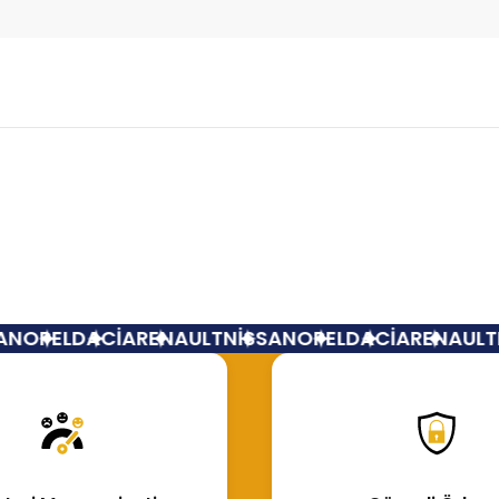
Bu ürüne ilk yorumu siz yapın!
Yorum Yaz
N
OPEL
DACİA
RENAULT
NİSSAN
OPEL
DACİA
RENAULT
N