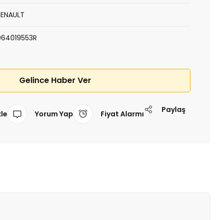
RENAULT
964019553R
Gelince Haber Ver
Paylaş
Yorum Yap
Fiyat Alarmı