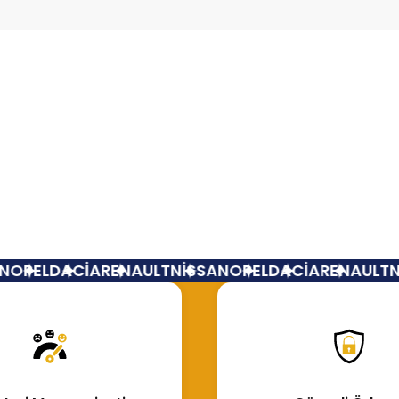
Bu ürüne ilk yorumu siz yapın!
Yorum Yaz
OPEL
DACİA
RENAULT
NİSSAN
OPEL
DACİA
RENAULT
Nİ