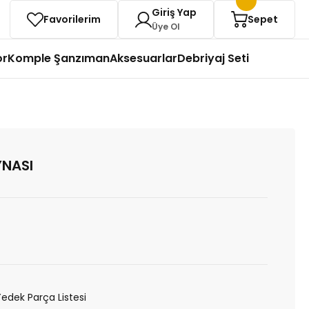
Giriş Yap
Favorilerim
Sepet
Üye Ol
or
Komple Şanzıman
Aksesuarlar
Debriyaj Seti
YNASI
Yedek Parça Listesi