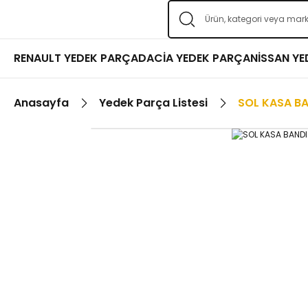
RENAULT YEDEK PARÇA
DACİA YEDEK PARÇA
NİSSAN Y
Anasayfa
Yedek Parça Listesi
SOL KASA B