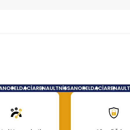
Bu ürüne ilk yorumu siz yapın!
Yorum Yaz
N
OPEL
DACİA
RENAULT
NİSSAN
OPEL
DACİA
RENAULT
N