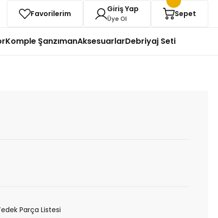
Giriş Yap
Favorilerim
Sepet
Üye Ol
or
Komple Şanzıman
Aksesuarlar
Debriyaj Seti
Yedek Parça Listesi