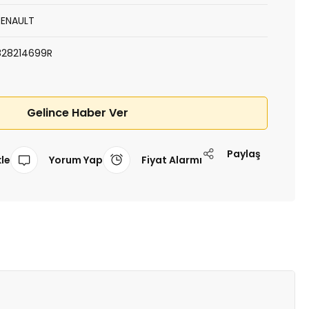
RENAULT
828214699R
Gelince Haber Ver
Paylaş
Yorum Yap
Fiyat Alarmı