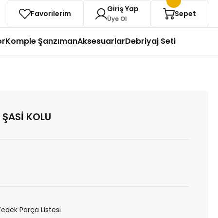
Giriş Yap
Favorilerim
Sepet
Üye Ol
or
Komple Şanzıman
Aksesuarlar
Debriyaj Seti
 ŞASİ KOLU
Yedek Parça Listesi