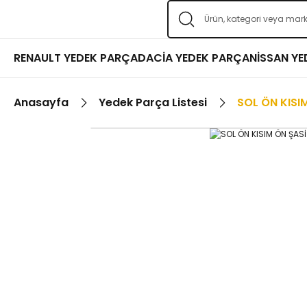
RENAULT YEDEK PARÇA
DACİA YEDEK PARÇA
NİSSAN Y
Anasayfa
Yedek Parça Listesi
SOL ÖN KISI