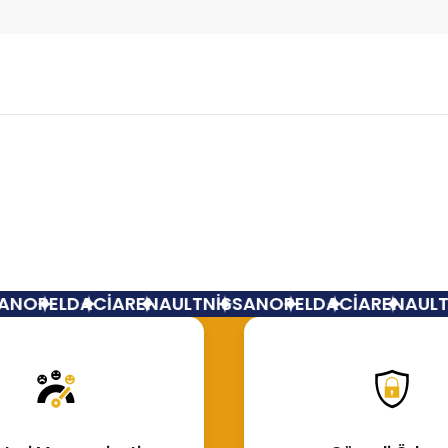
Bu ürüne ilk yorumu siz yapın!
Yorum Yaz
N
OPEL
DACİA
RENAULT
NİSSAN
OPEL
DACİA
RENAULT
N