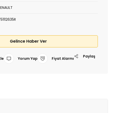
RENAULT
751112635R
Gelince Haber Ver
Paylaş
Yorum Yap
Fiyat Alarmı