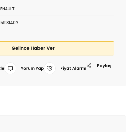
RENAULT
751113140R
Gelince Haber Ver
Paylaş
Yorum Yap
Fiyat Alarmı