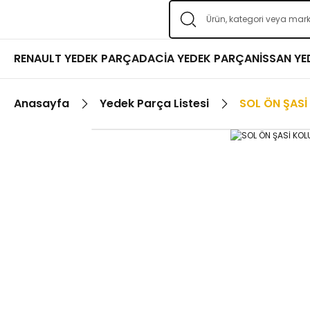
RENAULT YEDEK PARÇA
DACİA YEDEK PARÇA
NİSSAN Y
Anasayfa
Yedek Parça Listesi
SOL ÖN ŞASİ