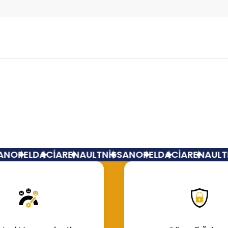
Bu ürüne ilk yorumu siz yapın!
Yorum Yaz
N
OPEL
DACİA
RENAULT
NİSSAN
OPEL
DACİA
RENAULT
N