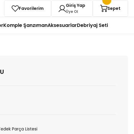
Giriş Yap
Favorilerim
Sepet
Üye Ol
or
Komple Şanzıman
Aksesuarlar
Debriyaj Seti
LU
Yedek Parça Listesi