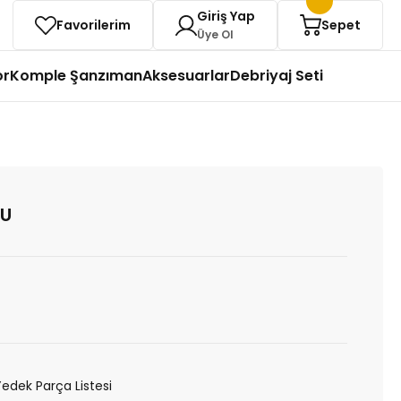
Giriş Yap
Favorilerim
Sepet
Üye Ol
or
Komple Şanzıman
Aksesuarlar
Debriyaj Seti
LU
Yedek Parça Listesi