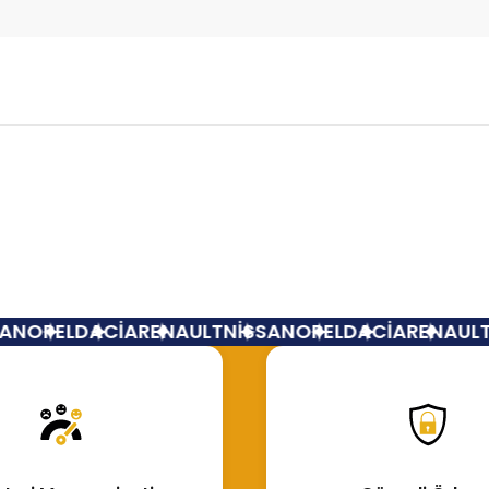
Bu ürüne ilk yorumu siz yapın!
Yorum Yaz
N
OPEL
DACİA
RENAULT
NİSSAN
OPEL
DACİA
RENAULT
N