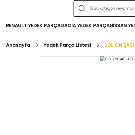
RENAULT YEDEK PARÇA
DACİA YEDEK PARÇA
NİSSAN Y
Anasayfa
Yedek Parça Listesi
SOL ÖN ŞASİ