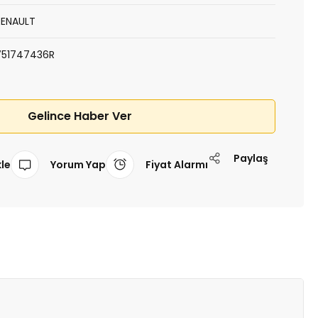
RENAULT
751747436R
Gelince Haber Ver
Paylaş
Yorum Yap
Fiyat Alarmı