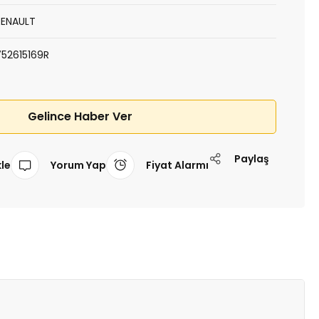
RENAULT
752615169R
Gelince Haber Ver
Paylaş
Yorum Yap
Fiyat Alarmı