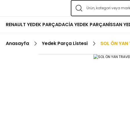
RENAULT YEDEK PARÇA
DACİA YEDEK PARÇA
NİSSAN Y
Anasayfa
Yedek Parça Listesi
SOL ÖN YAN