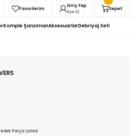
Giriş Yap
Favorilerim
Sepet
Üye Ol
or
Komple Şanzıman
Aksesuarlar
Debriyaj Seti
VERS
Yedek Parça Listesi