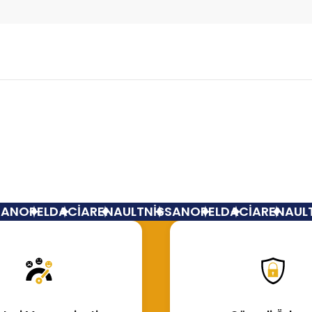
Bu ürüne ilk yorumu siz yapın!
Yorum Yaz
N
OPEL
DACİA
RENAULT
NİSSAN
OPEL
DACİA
RENAULT
N