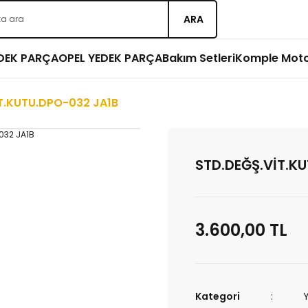
ARA
EDEK PARÇA
OPEL YEDEK PARÇA
Bakım Setleri
Komple Mot
T.KUTU.DPO-032 JA1B
STD.DEĞŞ.VİT.K
3.600,00 TL
Kategori