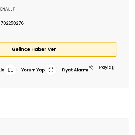
RENAULT
7702258276
Gelince Haber Ver
Paylaş
Yorum Yap
Fiyat Alarmı