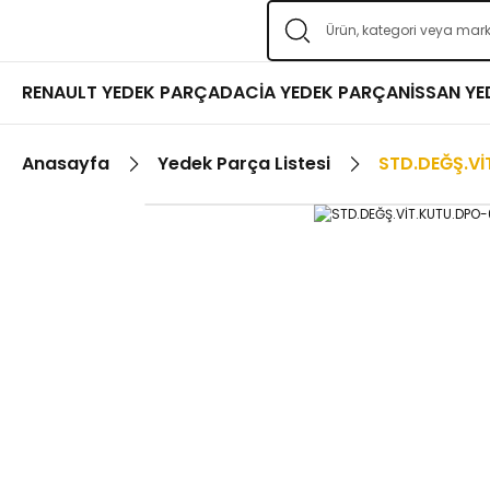
RENAULT YEDEK PARÇA
DACİA YEDEK PARÇA
NİSSAN Y
Anasayfa
Yedek Parça Listesi
STD.DEĞŞ.Vİ