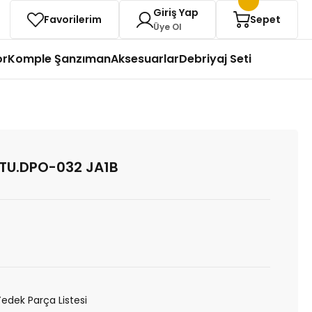
Giriş Yap
Favorilerim
Sepet
Üye Ol
or
Komple Şanzıman
Aksesuarlar
Debriyaj Seti
UTU.DPO-032 JA1B
Yedek Parça Listesi