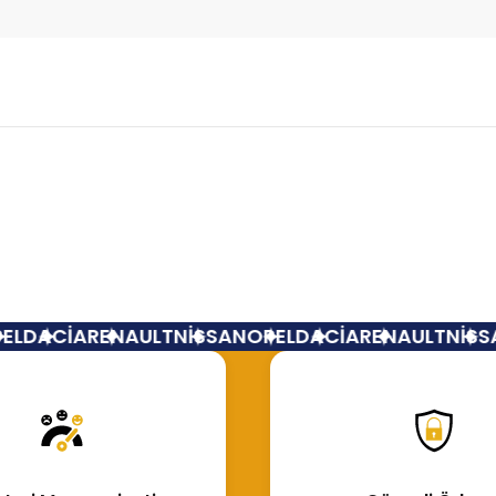
Bu ürüne ilk yorumu siz yapın!
Yorum Yaz
L
DACİA
RENAULT
NİSSAN
OPEL
DACİA
RENAULT
NİSSA