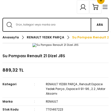
0
ARA
Anasayfa
RENAULT YEDEK PARÇA
Su Pompası Renault 21 
Su Pompası Renault 21 Dizel J8S
889,32 TL
Kategori
RENAULT YEDEK PARÇA
,
Renault Espace
Yedek Parça
,
Espace II 91-96
,
2.2
,
Motor
Aksamı
Marka
RENAULT
Stok Kodu
7701467223