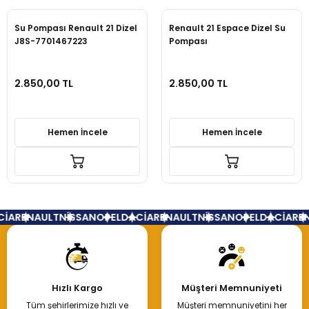
Su Pompası Renault 21 Dizel
Renault 21 Espace Dizel Su
J8S-7701467223
Pompası
2.850,00 TL
2.850,00 TL
Hemen İncele
Hemen İncele
İA
RENAULT
NİSSAN
OPEL
DACİA
RENAULT
NİSSAN
OPEL
DACİA
REN
Hızlı Kargo
Müşteri Memnuniyeti
Tüm şehirlerimize hızlı ve
Müşteri memnuniyetini her