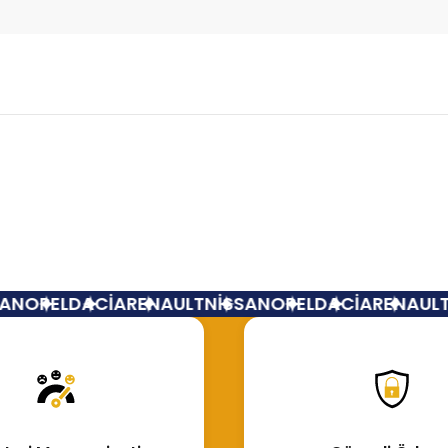
Bu ürüne ilk yorumu siz yapın!
Yorum Yaz
N
OPEL
DACİA
RENAULT
NİSSAN
OPEL
DACİA
RENAULT
N