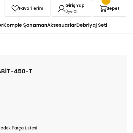
Giriş Yap
Favorilerim
Sepet
Üye Ol
or
Komple Şanzıman
Aksesuarlar
Debriyaj Seti
ABİT-450-T
Yedek Parça Listesi