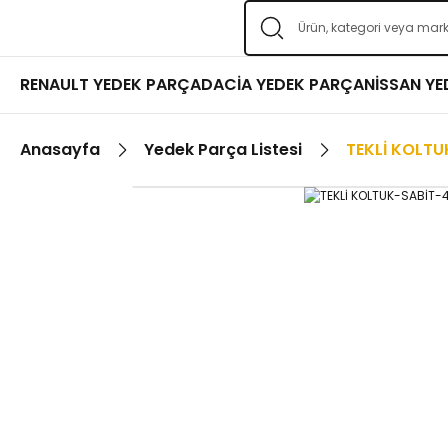
RENAULT YEDEK PARÇA
DACİA YEDEK PARÇA
NİSSAN Y
Anasayfa
Yedek Parça Listesi
TEKLİ KOLT