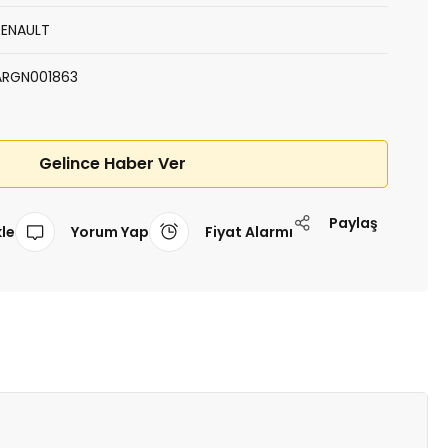
RENAULT
ARGN001863
Gelince Haber Ver
Paylaş
Yorum Yap
Fiyat Alarmı