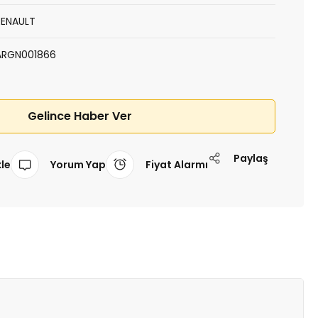
RENAULT
ARGN001866
Gelince Haber Ver
Paylaş
Yorum Yap
Fiyat Alarmı