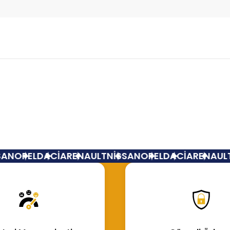
Bu ürüne ilk yorumu siz yapın!
Yorum Yaz
AN
OPEL
DACİA
RENAULT
NİSSAN
OPEL
DACİA
RENAULT