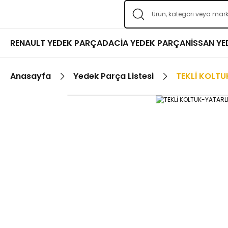
RENAULT YEDEK PARÇA
DACİA YEDEK PARÇA
NİSSAN Y
Anasayfa
Yedek Parça Listesi
TEKLİ KOLTU