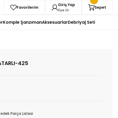
Giriş Yap
Favorilerim
Sepet
Üye Ol
or
Komple Şanzıman
Aksesuarlar
Debriyaj Seti
ATARLI-425
Yedek Parça Listesi