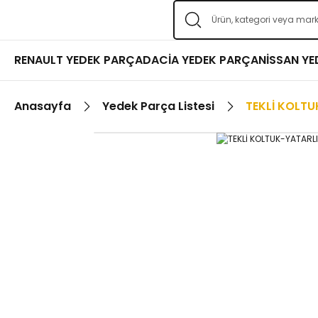
RENAULT YEDEK PARÇA
DACİA YEDEK PARÇA
NİSSAN Y
Anasayfa
Yedek Parça Listesi
TEKLİ KOLT