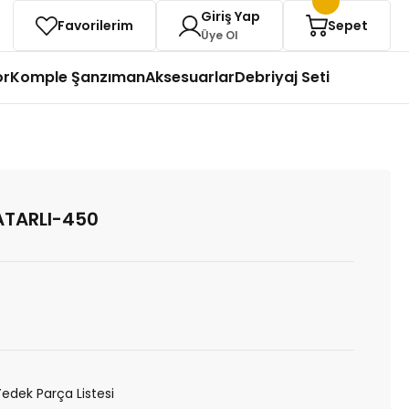
Giriş Yap
Favorilerim
Sepet
Üye Ol
or
Komple Şanzıman
Aksesuarlar
Debriyaj Seti
ATARLI-450
Yedek Parça Listesi