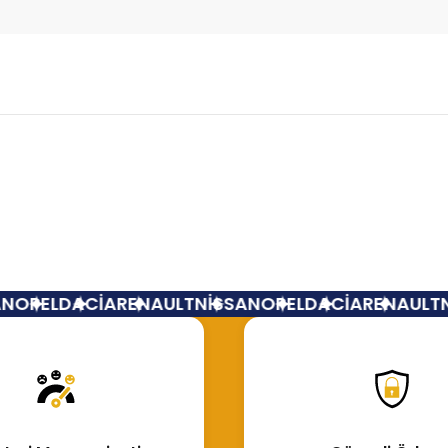
Bu ürüne ilk yorumu siz yapın!
Yorum Yaz
OPEL
DACİA
RENAULT
NİSSAN
OPEL
DACİA
RENAULT
Nİ