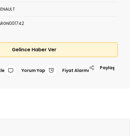
RENAULT
ARGN001742
Gelince Haber Ver
Paylaş
Yorum Yap
Fiyat Alarmı